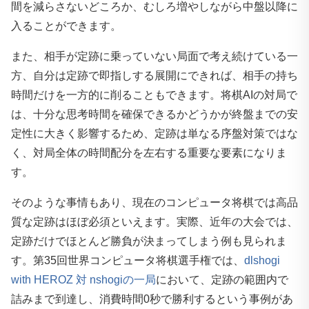
間を減らさないどころか、むしろ増やしながら中盤以降に
入ることができます。
また、相手が定跡に乗っていない局面で考え続けている一
方、自分は定跡で即指しする展開にできれば、相手の持ち
時間だけを一方的に削ることもできます。将棋AIの対局で
は、十分な思考時間を確保できるかどうかが終盤までの安
定性に大きく影響するため、定跡は単なる序盤対策ではな
く、対局全体の時間配分を左右する重要な要素になりま
す。
そのような事情もあり、現在のコンピュータ将棋では高品
質な定跡はほぼ必須といえます。実際、近年の大会では、
定跡だけでほとんど勝負が決まってしまう例も見られま
す。第35回世界コンピュータ将棋選手権では、
dlshogi
with HEROZ 対 nshogiの一局
において、定跡の範囲内で
詰みまで到達し、消費時間0秒で勝利するという事例があ