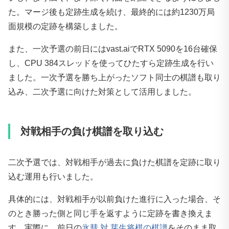
た。マージ後も定跡生成を続け、最終的には約1230万局
面規模の定跡を構築しました。
また、一次予選の前日にはvast.aiでRTX 5090を16台確保
し、CPU 384スレッドを使ってひたすら定跡生成を行い
ました。一次予選を勝ち上がったソフト同士の棋譜も取り
込み、二次予選に向けた対策として活用しました。
対戦相手の負け棋譜を取り込む
二次予選では、対戦相手が過去に負けた棋譜を定跡に取り
込む運用も行いました。
具体的には、対戦相手が以前負けた進行に入った場合、そ
のとき勝った側と同じ手を返すように定跡を書き換えま
す。実際に、前日の
氷彗 対 芽生将棋の棋譜
をそのまま取