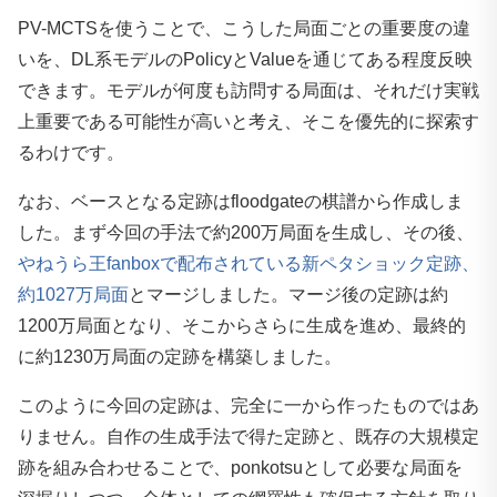
PV-MCTSを使うことで、こうした局面ごとの重要度の違
いを、DL系モデルのPolicyとValueを通じてある程度反映
できます。モデルが何度も訪問する局面は、それだけ実戦
上重要である可能性が高いと考え、そこを優先的に探索す
るわけです。
なお、ベースとなる定跡はfloodgateの棋譜から作成しま
した。まず今回の手法で約200万局面を生成し、その後、
やねうら王fanboxで配布されている新ペタショック定跡、
約1027万局面
とマージしました。マージ後の定跡は約
1200万局面となり、そこからさらに生成を進め、最終的
に約1230万局面の定跡を構築しました。
このように今回の定跡は、完全に一から作ったものではあ
りません。自作の生成手法で得た定跡と、既存の大規模定
跡を組み合わせることで、ponkotsuとして必要な局面を