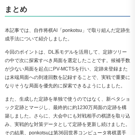
まとめ
本記事では、自作将棋AI「ponkotsu」で取り組んだ定跡生
成手法について紹介しました。
今回のポイントは、DL系モデルを活用して、定跡ツリー
の中で次に探索すべき局面を選定したことです。候補手数
が少ない局面を起点にPV-MCTSを行い、定跡未登録また
は末端局面への到達回数を記録することで、実戦で重要に
なりそうな局面を優先的に探索できるようにしました。
また、生成した定跡を単独で使うのではなく、新ペタショ
ック定跡とマージし、最終的に約1230万局面の定跡を構
築しました。さらに、大会中にも対戦相手の棋譜を取り込
み、実戦的な対策データとして定跡を更新し続けました。
その結果、ponkotsuは第36回世界コンピュータ将棋選手