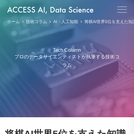
›
›
›
ホーム
技術コラム
AI・人工知能
将棋AI世界5位を支えた知
Tech Column
プロのデータサイエンティストが執筆する技術コ
ラム